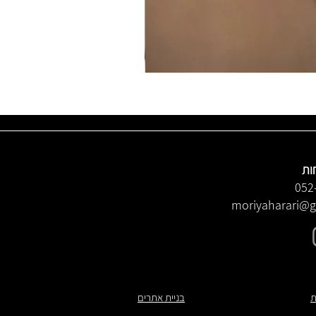
ות
052
moriyaharari@
ת
בניית אתרים