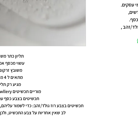
שים,
כסף.
לד/זהב ,
תליון כתר משו
עשוי מכסף אמ
משובץ זרקונ
מתאים ל 4 מ"מ
מגיע רק תליו
מוריים תכשיטים moriyam jewllery
תכשיטים בצבע כסף עמ
תכשיטים בצבע רוז גולד/זהב: כדי לשמור עליהם, 
לב שאין אחריות על צבע התכשיט, ולכן 