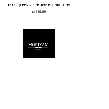
צמיד נחושת פרימיום :מסייע לשיכוך כאבים
מחיר
שירות לקוחות
052-559-7176
moriyaharari@gmail.com
מדריך מידות
מדיניות פרטיות