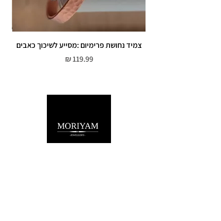
צמיד נחושת פרימיום :מסייע לשיכוך כאבים
מחיר
שירות לקוחות
052-559-7176
moriyaharari@gmail.com