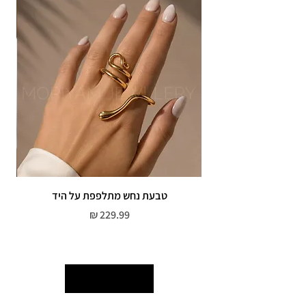
אין אחריות על צבע רוזגולד/זהב ,
טבעת נחש מתלפפת על היד
צמי
מחיר