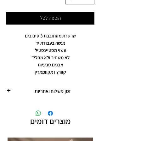
הוספה לסל
שרשרת מסתובבת 3 סיבובים
נעשה בעבודת יד
עשוי מסטיינסטיל
לא משחיר ולא מחליד
אבנים טבעיות
קוורץ ו אקוומארין
זמן משלוח ואחריות
זמן משלוח עד 5 ימי עסקים
תכשיטים בציפוי רוזגולד/זהב ,עיצוב אישי,
חריטות אישיות.
מוצרים דומים
תוספת זמן הכנה של 4 ימי עסקים.
אחריות: לשלושה חודשים,
שיבוץ אבנים ,וצבע כסף.