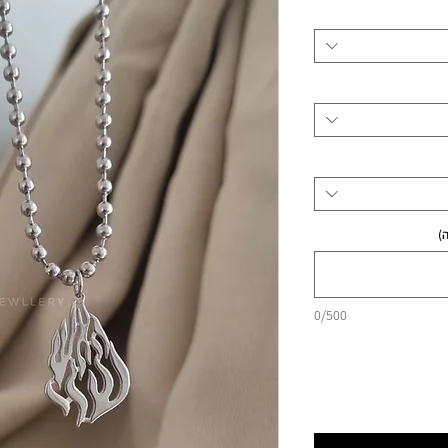
מבצע
)
0/500