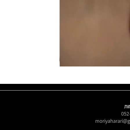
ות
052
moriyaharari@