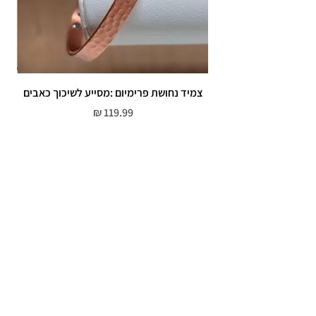
צמיד נחושת פרימיום :מסייע לשיכוך כאבים
מחיר
שירות לקוחות
052-559-7176
moriyaharari@gmail.com