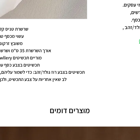
שים,
כסף.
לד/זהב ,
שרשרת טניס קל
עשוי מכסף טה
משובץ זרקונ
אורך השרשרת 35 ס"מ ושרשרת ארכה ל 40 ס"מ
מוריים תכשיטים moriyam jewllery
תכשיטים בצבע כסף עמ
תכשיטים בצבע רוז גולד/זהב: כדי לשמור עליהם, 
לב שאין אחריות על צבע התכשיט, ולכן 
מוצרים דומים