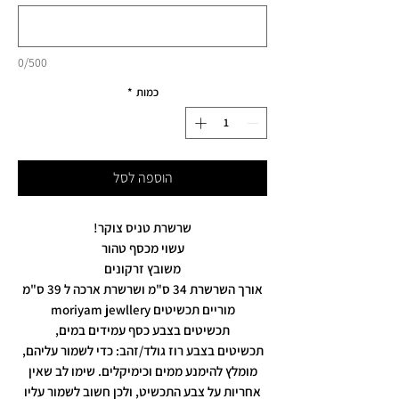
0/500
כמות
*
הוספה לסל
שרשרת טניס צוקר!
עשוי מכסף טהור
משובץ זרקונים
אורך השרשרת 34 ס"מ ושרשרת ארכה ל 39 ס"מ
מוריים תכשיטים moriyam jewllery
תכשיטים בצבע כסף עמידים במים,
תכשיטים בצבע רוז גולד/זהב: כדי לשמור עליהם,
מומלץ להימנע ממים וכימיקלים. שימו לב שאין
אחריות על צבע התכשיט, ולכן חשוב לשמור עליו