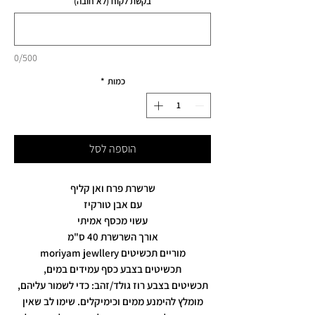
בקשת לקוח (לא חובה)
0/500
כמות
*
הוספה לסל
שרשרת פרח ואן קליף
עם אבן טורקיז
עשוי מכסף אמיתי
אורך השרשרת 40 ס"מ
מוריים תכשיטים moriyam jewllery
תכשיטים בצבע כסף עמידים במים,
תכשיטים בצבע רוז גולד/זהב: כדי לשמור עליהם,
מומלץ להימנע ממים וכימיקלים. שימו לב שאין