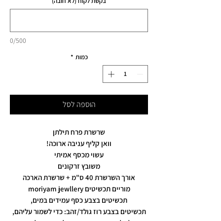
בקשת לקוח (לא חובה)
0/500
כמות
*
הוספה לסל
שרשרת פרח תילתן
וואן קליף עניבה ארוכה!
עשוי מכסף אמיתי
משובץ זרקונים
אורך השרשרת 40 ס"מ + שרשרת הארכה
מוריים תכשיטים moriyam jewllery
תכשיטים בצבע כסף עמידים במים,
תכשיטים בצבע רוז גולד/זהב: כדי לשמור עליהם,