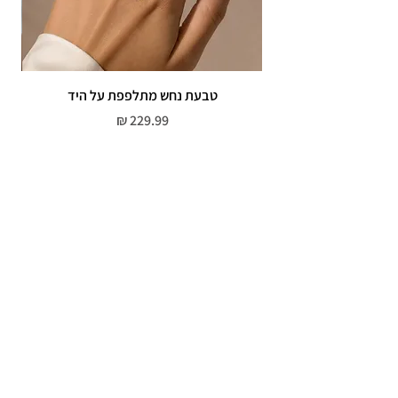
טבעת נחש מתלפפת על היד
צמי
מחיר
שירות לקוחות
052-559-7176
moriyaharari@gmail.com