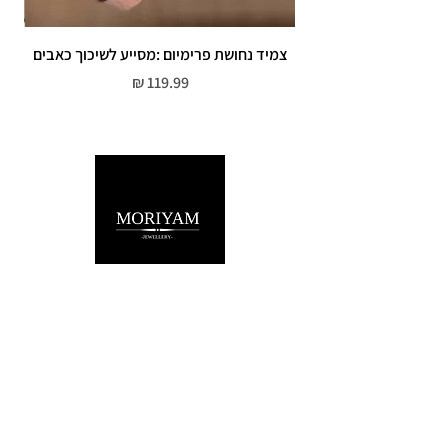
צמיד נחושת פרימיום :מסייע לשיכוך כאבים
מחיר
שירות לקוחות
052-559-7176
moriyaharari@gmail.com
מדריך מידות