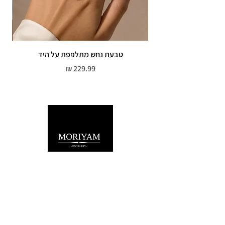
טבעת נחש מתלפפת על היד
צמי
מחיר
שירות לקוחות
052-559-7176
moriyaharari@gmail.com