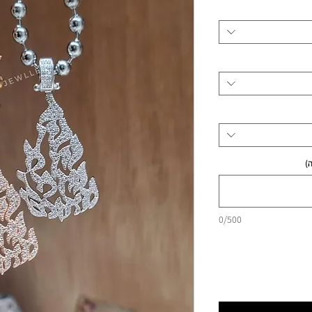
מבצע
)
0/500