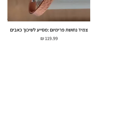
צמיד נחושת פרימיום :מסייע לשיכוך כאבים
מחיר
שירות לקוחות
052-559-7176
moriyaharari@gmail.com