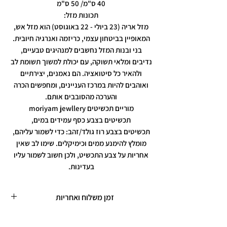
40 ס"מ/ 50 ס"מ
תכונות מזל:
מזל אריה (23 ביולי - 22 באוגוסט) הוא מזל אש,
המאופיין בביטחון עצמי, כריזמה ואנרגיה חיובית.
בני ובנות המזל נחשבים למנהיגים טבעיים,
נדיבים ומלאי תשוקה, עם יכולת למשוך תשומת לב
ולהאיר כל סיטואציה. הם נאמנים, יצירתיים
ואוהבים להיות במרכז העניינים, ומחפשים הכרה
והערכה מהסובבים אותם.
מוריים תכשיטים moriyam jewllery
תכשיטים בצבע כסף עמידים במים,
תכשיטים בצבע רוז גולד/זהב: כדי לשמור עליהם,
מומלץ להימנע ממים וכימיקלים. שימו לב שאין
אחריות על צבע התכשיט, ולכן חשוב לשמור עליו
בעדינות.
זמן משלוח ואחריות
זמן משלוח עד 5 ימי עסקים