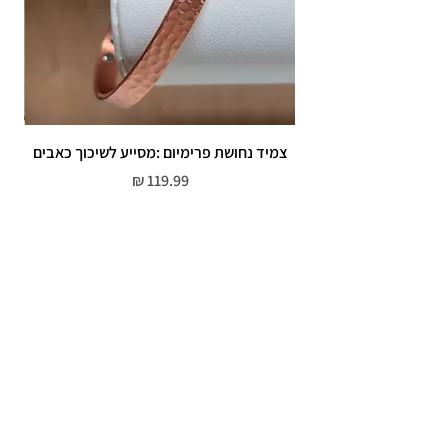
צמיד נחושת פרימיום :מסייע לשיכוך כאבים
מחיר
שירות לקוחות
052-559-7176
moriyaharari@gmail.com