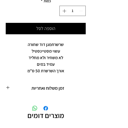
כמות
*
הוספה לסל
שרשרתמגן דוד שחורה
עשוי מסטיינסטיל
לא משחיר ולא מחליד
עמיד במים
אורך השרשרת 50 ס"מ
זמן משלוח ואחריות
זמן משלוח עד 5 ימי עסקים
תכשיטים בציפוי רוזגולד/זהב ,עיצוב אישי,
חריטות אישיות.
מוצרים דומים
תוספת זמן הכנה של 4 ימי עסקים.
אחריות: לשלושה חודשים,