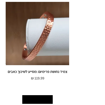
שיבוץ אבנים ,וצבע כסף.
אין אחריות על צבע רוזגולד/זהב ,
צמיד נחושת פרימיום :מסייע לשיכוך כאבים
מחיר