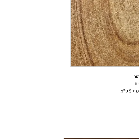
ור
ים