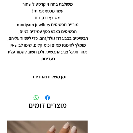
משולבת בחרוזי קרסטיל שחור
עשוי מכסף אמיתי!
משובץ זרקונים
מוריים תכשיטים moriyam jewllery
תכשיטים בצבע כסף עמידים במים,
תכשיטים בצבע רוז גולד/זהב: כדי לשמור עליהם,
מומלץ להימנע ממים וכימיקלים. שימו לב שאין
אחריות על צבע התכשיט, ולכן חשוב לשמור עליו
בעדינות.
זמן משלוח ואחריות
זמן משלוח עד 5 ימי עסקים
תכשיטים בציפוי רוזגולד/זהב ,עיצוב אישי,
חריטות אישיות.
מוצרים דומים
תוספת זמן הכנה של 4 ימי עסקים.
אחריות: לשלושה חודשים,
שיבוץ אבנים ,וצבע כסף.
אין אחריות על צבע רוזגולד/זהב ,