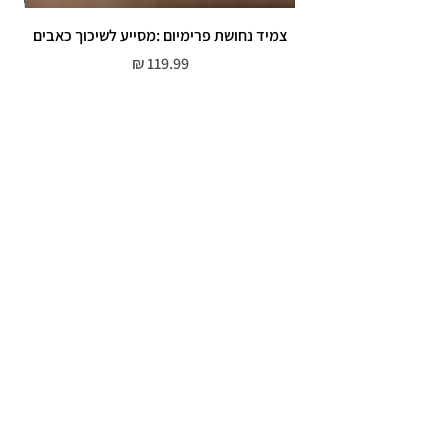
צמיד נחושת פרימיום :מסייע לשיכוך כאבים
מחיר
שירות לקוחות
052-559-7176
moriyaharari@gmail.com
מדריך מידות