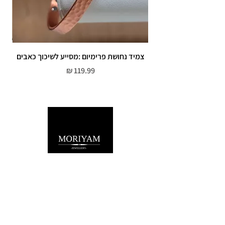
צמיד נחושת פרימיום :מסייע לשיכוך כאבים
מחיר
שירות לקוחות
052-559-7176
moriyaharari@gmail.com