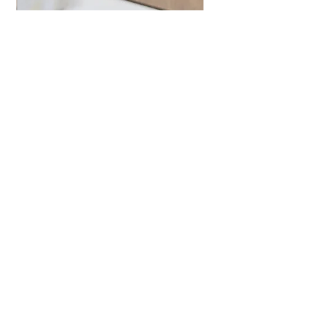
שרשרת חרוזים ותליון פלטה האש שלי
מחיר
שירות לקוחות
052-559-7176
moriyaharari@gmail.com
מדריך מידות