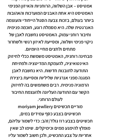
אמטיסט – אבן השלווה, הרוחניות והאיזון הפנימי
האמטיסט היא אחת האבנים המוערכות והאהובות
ביותר בעולם, בזכות צבעה הסגול הייחודי והעוצמה
האנרגטית שלה. היא מסמלת רוגע, חוכמה פנימית
וחיבור רוחני עמוק. האמטיסט נחשבת לאבן של
ניקוי פנימי ושלווה, ומסייעת לאיזון רגשי ולשחרור
מתחים ולחצים מחיי היומיום.
מבחינה רוחנית, האמטיסט משמשת ככלי לחיזוק
האינטואיציה, להעמקת המדיטציה ולפתיחת
התודעה לתובנות חדשות. היא נחשבת לאבן
המגנה מפני אנרגיות שליליות ומסייעת ביצירת
הרמוניה פנימית. רבים משתמשים בה לחיזוק
הקשר עם התודעה העליונה ולהעצמת החיבור
לעולם הרוחני.
מוריים תכשיטים moriyam jewllery
תכשיטים בצבע כסף עמידים במים,
תכשיטים בצבע רוז גולד/זהב: כדי לשמור עליהם,
מומלץ להימנע ממים וכימיקלים. שימו לב שאין
אחריות על צבע התכשיט, ולכן חשוב לשמור עליו