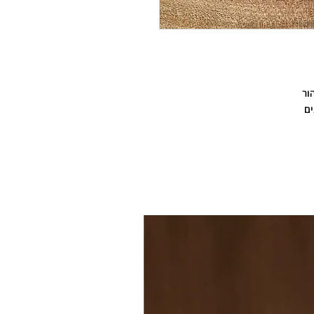
ור
ים