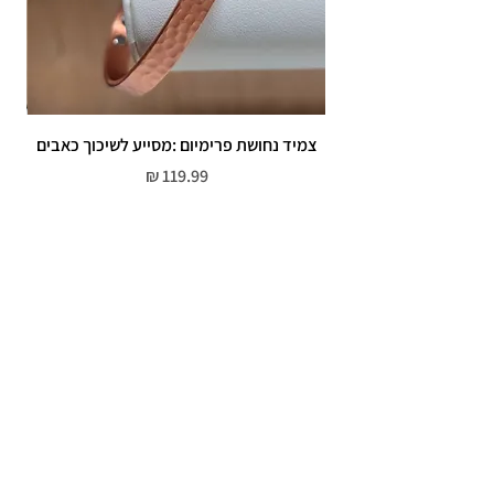
צמיד נחושת פרימיום :מסייע לשיכוך כאבים
מחיר
שירות לקוחות
052-559-7176
moriyaharari@gmail.com