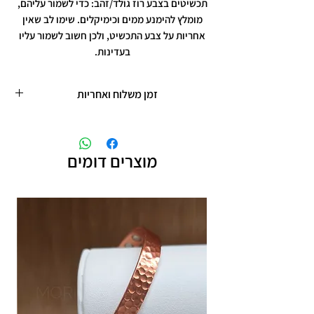
תכשיטים בצבע רוז גולד/זהב: כדי לשמור עליהם,
מומלץ להימנע ממים וכימיקלים. שימו לב שאין
אחריות על צבע התכשיט, ולכן חשוב לשמור עליו
בעדינות.
זמן משלוח ואחריות
זמן משלוח עד 5 ימי עסקים
תכשיטים בציפוי רוזגולד/זהב ,עיצוב אישי,
חריטות אישיות.
מוצרים דומים
תוספת זמן הכנה של 4 ימי עסקים.
אחריות: לשלושה חודשים,
שיבוץ אבנים ,וצבע כסף.
אין אחריות על צבע רוזגולד/זהב ,