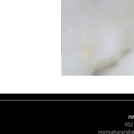
ות
052
moriyaharari@