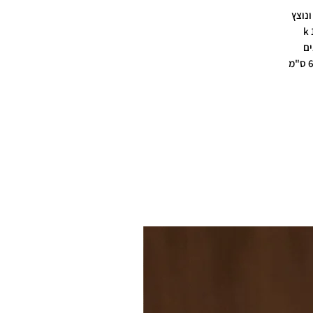
ונוצץ
ים