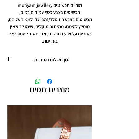
מוריים תכשיטים moriyam jewllery
תכשיטים בצבע כסף עמידים במים,
תכשיטים בצבע רוז גולד/זהב: כדי לשמור עליהם,
מומלץ להימנע ממים וכימיקלים. שימו לב שאין
אחריות על צבע התכשיט, ולכן חשוב לשמור עליו
בעדינות.
זמן משלוח ואחריות
זמן משלוח עד 5 ימי עסקים
תכשיטים בציפוי רוזגולד/זהב ,עיצוב אישי,
חריטות אישיות.
מוצרים דומים
תוספת זמן הכנה של 4 ימי עסקים.
אחריות: לשלושה חודשים,
שיבוץ אבנים ,וצבע כסף.
אין אחריות על צבע רוזגולד/זהב ,