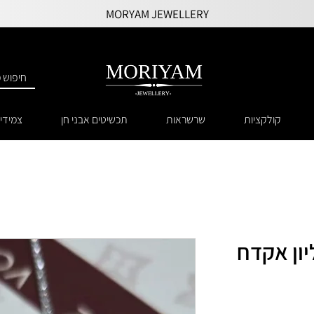
MORYAM JEWELLERY
קולקציות
שרשראות
תכשיטים אבני חן
צמידי
ון אקדח