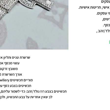
אישי, חריטות אישיות.
שים,
כסף.
לד/זהב ,
שרשרת טניס ותליון א
עשוי מכסף אמ
משובץ זרקונ
אורך השרשרת 60 סמ
מוריים תכשיטים moriyam jewllery
תכשיטים בצבע כסף עמ
תכשיטים בצבע רוז גולד/זהב: כדי לשמור עליהם, 
לב שאין אחריות על צבע התכשיט, ולכן 