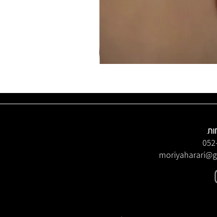
ות
052
moriyaharari@