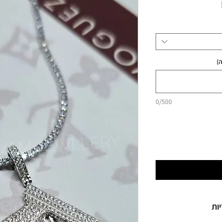
מחיר
)
0/500
ות