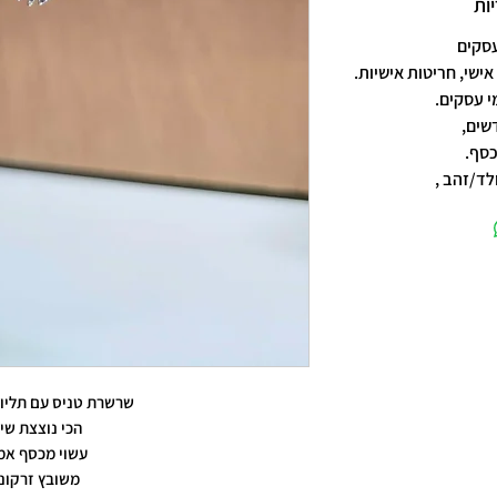
ות
אישי, חריטות אישיות.
שים,
כסף.
לד/זהב ,
שרשרת טניס עם תליון
הכי נוצצת שי
עשוי מכסף אמ
משובץ זרקונ