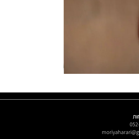
ות
052
moriyaharari@