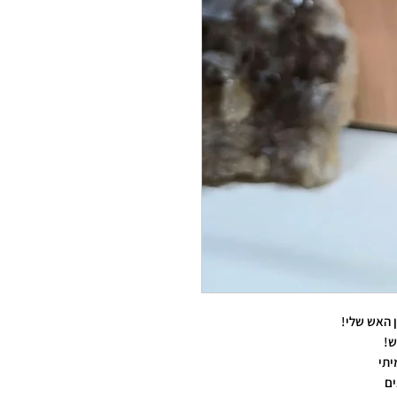
 האש שלי!
ש!
יתי
ים