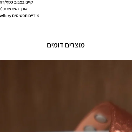
קיים בצבע: כסף/רוז
אורך השרשרת 60 ס"מ
מוריים תכשיטים moriyam jewllery
מוצרים דומים