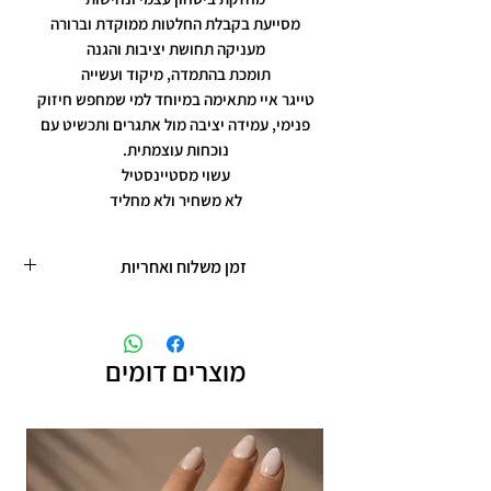
מסייעת בקבלת החלטות ממוקדת וברורה
מעניקה תחושת יציבות והגנה
תומכת בהתמדה, מיקוד ועשייה
טייגר איי מתאימה במיוחד למי שמחפש חיזוק
פנימי, עמידה יציבה מול אתגרים ותכשיט עם
נוכחות עוצמתית.
עשוי מסטיינסטיל
לא משחיר ולא מחליד
זמן משלוח ואחריות
זמן משלוח עד 5 ימי עסקים
תכשיטים בציפוי רוזגולד/זהב ,עיצוב אישי,
חריטות אישיות.
מוצרים דומים
תוספת זמן הכנה של 4 ימי עסקים.
אחריות: לשלושה חודשים,
שיבוץ אבנים ,וצבע כסף.
אין אחריות על צבע רוזגולד/זהב ,