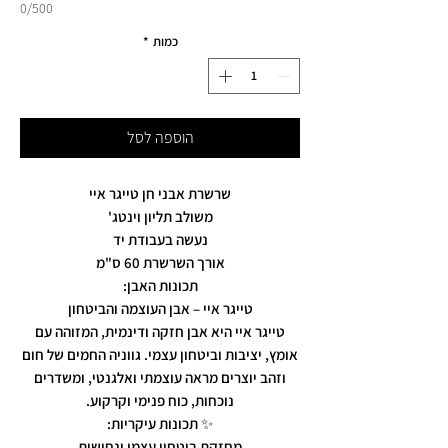
0/500
כמות
*
הוספה לסל
שרשרת אבני חן טייגר איי
משולב תליון וינטג'
נעשה בעבודת יד
אורך השרשרת 60 ס"מ
תכונות האבן:
טייגר איי – אבן העוצמה והביטחון
טייגר איי היא אבן חזקה ודינמית, המזוהה עם
אומץ, יציבות וביטחון עצמי. גווניה החמים של חום
וזהב יוצרים מראה עוצמתי ואלגנטי, ומשדרים
נוכחות, כוח פנימי וקרקוע.
✨ תכונות עיקריות:
מחזקת ביטחון עצמי ונחישות