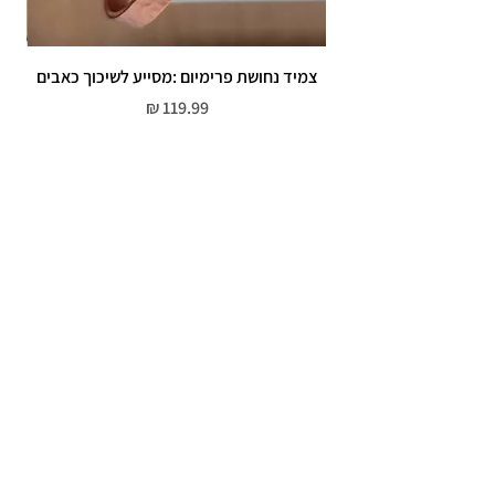
צמיד נחושת פרימיום :מסייע לשיכוך כאבים
מחיר
שירות לקוחות
052-559-7176
moriyaharari@gmail.com
מדריך מידות