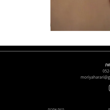
ות
052
moriyaharari@
ת
בניית אתרים