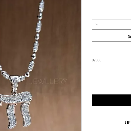
מחיר
)
0/500
ות