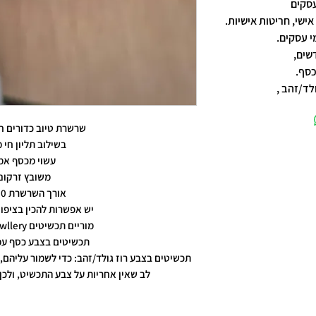
אישי, חריטות אישיות.
שים,
כסף.
לד/זהב ,
שרשרת טיוב כדורים חי
בשילוב תליון חי 
עשוי מכסף אמ
משובץ זרקונ
אורך השרשרת 60 ס"מ
יש אפשרות להכין בציפוי
מוריים תכשיטים moriyam jewllery
תכשיטים בצבע כסף עמ
תכשיטים בצבע רוז גולד/זהב: כדי לשמור עליהם, 
לב שאין אחריות על צבע התכשיט, ולכן 