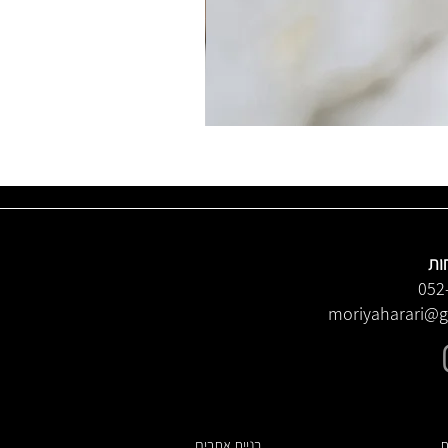
ות
052
moriyaharari@
ת
בניית אתרים