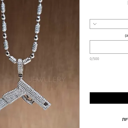
מחיר
)
0/500
ות