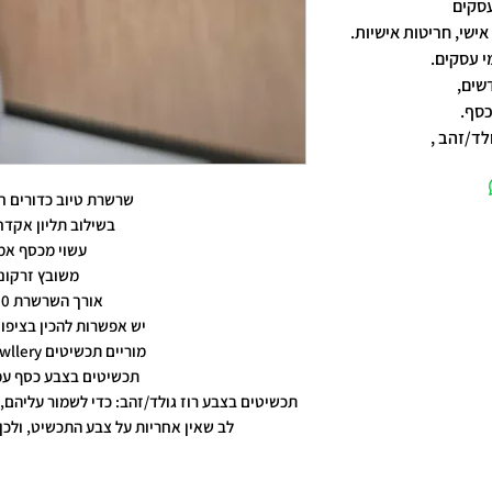
אישי, חריטות אישיות.
שים,
כסף.
לד/זהב ,
שרשרת טיוב כדורים חי
בשילוב תליון אקד
עשוי מכסף אמ
משובץ זרקונ
אורך השרשרת 60 ס"מ
יש אפשרות להכין בציפוי
מוריים תכשיטים moriyam jewllery
תכשיטים בצבע כסף עמ
תכשיטים בצבע רוז גולד/זהב: כדי לשמור עליהם, 
לב שאין אחריות על צבע התכשיט, ולכן 