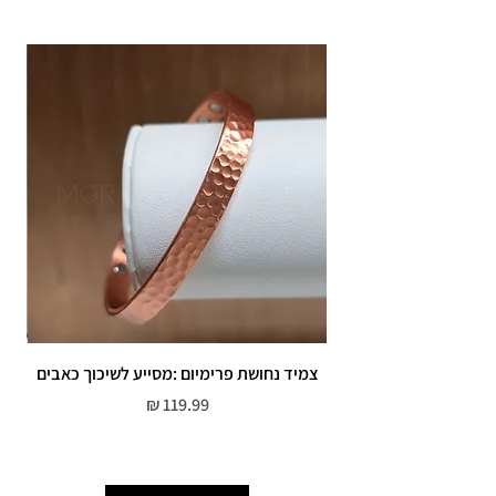
תוספת זמן הכנה של 4 ימי עסקים.
אחריות: לשלושה חודשים,
שיבוץ אבנים ,וצבע כסף.
אין אחריות על צבע רוזגולד/זהב ,
צמיד נחושת פרימיום :מסייע לשיכוך כאבים
מחיר