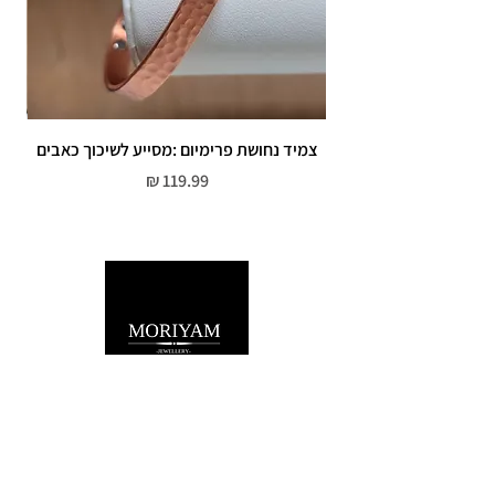
צמיד נחושת פרימיום :מסייע לשיכוך כאבים
מחיר
שירות לקוחות
052-559-7176
moriyaharari@gmail.com