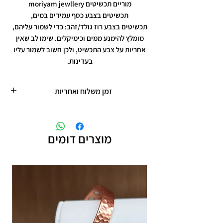
מוריים תכשיטים moriyam jewllery
תכשיטים בצבע כסף עמידים במים,
תכשיטים בצבע רוז גולד/זהב: כדי לשמור עליהם,
מומלץ להימנע ממים וכימיקלים. שימו לב שאין
אחריות על צבע התכשיט, ולכן חשוב לשמור עליו
בעדינות.
זמן משלוח ואחריות
זמן משלוח עד 5 ימי עסקים
תכשיטים בציפוי רוזגולד/זהב ,עיצוב אישי,
חריטות אישיות.
מוצרים דומים
תוספת זמן הכנה של 4 ימי עסקים.
אחריות: לשלושה חודשים,
שיבוץ אבנים ,וצבע כסף.
אין אחריות על צבע רוזגולד/זהב ,