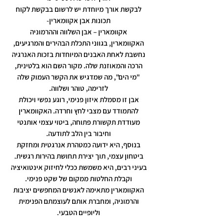
לבקשת אורך מיוחדת יש לרשום בבקשת לקוח
תכונות אבן אקוומארין-
אקוומארין – אבן השלווה וההרמוניה
האקוומארין, בגווני התכלת הבהירים והמרגיעים,
נחשבת לאחת האבנים המיוחדות בזכות האנרגיה
הרכה והמאוזנת שלה. מקור השם הוא בלטינית,
"מי הים", מה שמדגיש את הקשר העמוק שלה
לזרימה, טוהר ושלווה.
אבן זו מסמלת איזון פנימי, רוגע נפשי ויכולת
להתמודד עם מצבי לחץ וחרדה. האקוומארין
מעודדת תקשורת פתוחה, ביטוי עצמי אותנטי
וחיבור בין הלב לתודעה.
בנוסף, היא ידועה כמטהרת אנרגטית ומחזקת
ביטחון עצמי, תוך יצירת תחושת בהירות רגשית.
בעיני רבים, היא משמשת ככלי לחיזוק אינטואיציה
וקבלת החלטות ממקום של שקט פנימי.
האקוומארין מתאימה לאנשים המחפשים יציבות
והרמוניה, ומחברת אותם לעוצמתם הפנימית
וליופיים הטבעי.