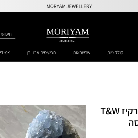
MORYAM JEWELLERY
קולקציות
שרשראות
תכשיטים אבני חן
צמידי
שרשרת חרוזים טורקיז T&W
סה