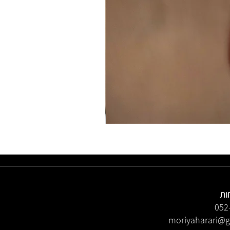
ות
052
moriyaharari@