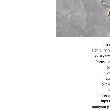
וזים
רוזי טורקיז
ובץ ונוצץ
ייניסטיל
ים
עים:
גולד
דת
ן אחר
 לקוח