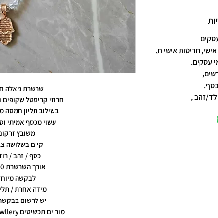
ות
אישי, חריטות אישיות.
שים,
כסף.
שרשרת מאלה חר
לד/זהב ,
חרוזי קריסטל שקופים וח
בשילוב תליון חמסה מש
עשוי מכסף אמיתי וסט
משובץ זרקונ
קיים בשלושה צב
כסף / זהב / רוז
אורך השרשרת 60 ס"מ
לבקשה מיוח
מידה אחרת / תליו
יש לרשום בבקשת
מוריים תכשיטים moriyam jewllery