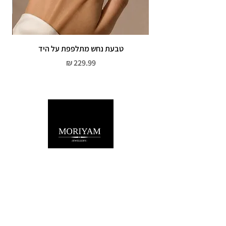
טבעת נחש מתלפפת על היד
צמי
מחיר
שירות לקוחות
052-559-7176
moriyaharari@gmail.com