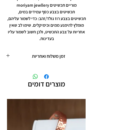
מוריים תכשיטים moriyam jewllery
תכשיטים בצבע כסף עמידים במים,
תכשיטים בצבע רוז גולד/זהב: כדי לשמור עליהם,
מומלץ להימנע ממים וכימיקלים. שימו לב שאין
אחריות על צבע התכשיט, ולכן חשוב לשמור עליו
בעדינות.
זמן משלוח ואחריות
זמן משלוח עד 5 ימי עסקים
תכשיטים בציפוי רוזגולד/זהב ,עיצוב אישי,
חריטות אישיות.
מוצרים דומים
תוספת זמן הכנה של 4 ימי עסקים.
אחריות: לשלושה חודשים,
שיבוץ אבנים ,וצבע כסף.
אין אחריות על צבע רוזגולד/זהב ,