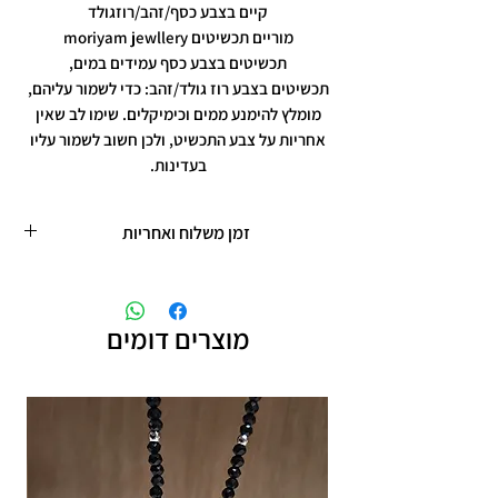
קיים בצבע כסף/זהב/רוזגולד
מוריים תכשיטים moriyam jewllery
תכשיטים בצבע כסף עמידים במים,
תכשיטים בצבע רוז גולד/זהב: כדי לשמור עליהם,
מומלץ להימנע ממים וכימיקלים. שימו לב שאין
אחריות על צבע התכשיט, ולכן חשוב לשמור עליו
בעדינות.
זמן משלוח ואחריות
זמן משלוח עד 5 ימי עסקים
תכשיטים בציפוי רוזגולד/זהב ,עיצוב אישי,
חריטות אישיות.
מוצרים דומים
תוספת זמן הכנה של 4 ימי עסקים.
אחריות: לשלושה חודשים,
שיבוץ אבנים ,וצבע כסף.
אין אחריות על צבע רוזגולד/זהב ,