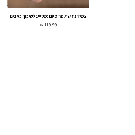
צמיד נחושת פרימיום :מסייע לשיכוך כאבים
מחיר
שירות לקוחות
052-559-7176
moriyaharari@gmail.com
מדריך מידות