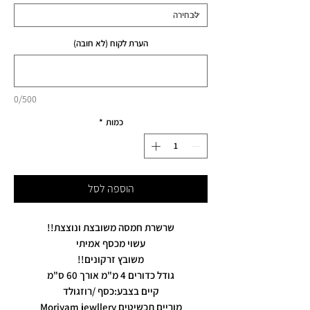
הערת לקוח (לא חובה)
0/500
כמות
*
הוספה לסל
שרשרת חמסה משובצת ונוצצת!!
עשוי מכסף אמיתי
משובץ זרקונים!!
גודל כדורים 4 מ"מ אורך 60 ס"מ
קיים בצבע:כסף /רוזגולד
מוריים תכשיטים Moriyam jewllery