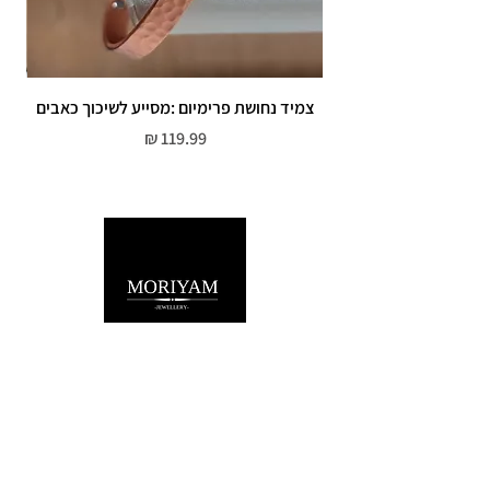
צמיד נחושת פרימיום :מסייע לשיכוך כאבים
מחיר
שירות לקוחות
052-559-7176
moriyaharari@gmail.com