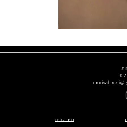
ות
052
moriyaharari@
ת
בניית אתרים