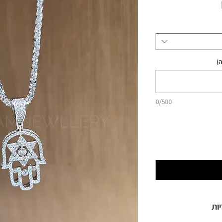
מחיר
)
0/500
ות