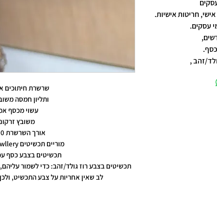
אישי, חריטות אישיות.
שים,
כסף.
לד/זהב ,
שרשרת חיתוכים א
ותליון חמסה משובץ
עשוי מכסף אמ
משובץ זרקונ
אורך השרשרת 60 ס"מ
מוריים תכשיטים moriyam jewllery
תכשיטים בצבע כסף עמ
תכשיטים בצבע רוז גולד/זהב: כדי לשמור עליהם, 
לב שאין אחריות על צבע התכשיט, ולכן 