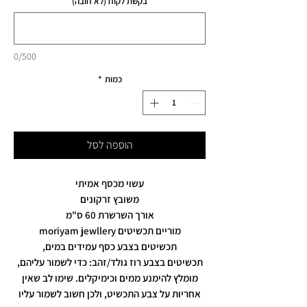
בקשת לקוח (לא חובה)
0/500
כמות
*
הוספה לסל
עשוי מכסף אמיתי
משובץ זרקונים
אורך השרשרת 60 ס"מ
מוריים תכשיטים moriyam jewllery
תכשיטים בצבע כסף עמידים במים,
תכשיטים בצבע רוז גולד/זהב: כדי לשמור עליהם,
מומלץ להימנע ממים וכימיקלים. שימו לב שאין
אחריות על צבע התכשיט, ולכן חשוב לשמור עליו