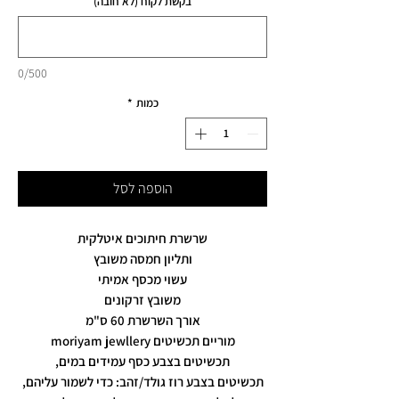
בקשת לקוח (לא חובה)
0/500
כמות
*
הוספה לסל
שרשרת חיתוכים איטלקית
ותליון חמסה משובץ
עשוי מכסף אמיתי
משובץ זרקונים
אורך השרשרת 60 ס"מ
מוריים תכשיטים moriyam jewllery
תכשיטים בצבע כסף עמידים במים,
תכשיטים בצבע רוז גולד/זהב: כדי לשמור עליהם,