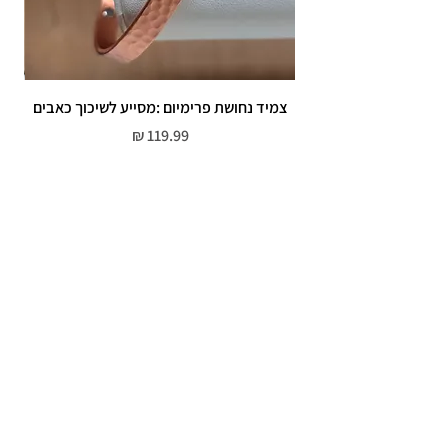
צמיד נחושת פרימיום :מסייע לשיכוך כאבים
מחיר
שירות לקוחות
052-559-7176
moriyaharari@gmail.com