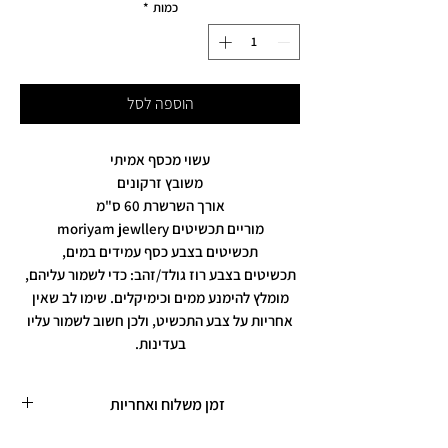
כמות
*
הוספה לסל
עשוי מכסף אמיתי
משובץ זרקונים
אורך השרשרת 60 ס"מ
מוריים תכשיטים moriyam jewllery
תכשיטים בצבע כסף עמידים במים,
תכשיטים בצבע רוז גולד/זהב: כדי לשמור עליהם,
מומלץ להימנע ממים וכימיקלים. שימו לב שאין
אחריות על צבע התכשיט, ולכן חשוב לשמור עליו
בעדינות.
זמן משלוח ואחריות
זמן משלוח עד 5 ימי עסקים