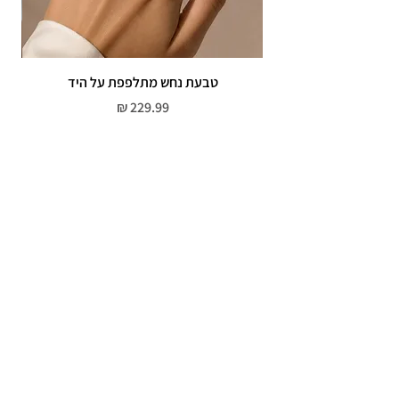
טבעת נחש מתלפפת על היד
צמי
מחיר
שירות לקוחות
052-559-7176
moriyaharari@gmail.com