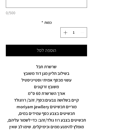
0/500
כמות
*
הוספה לסל
שרשרת חבל
בשילוב תליון מגן דוד משובץ
עשוי מכסף אמיתי וסטייניסטיל
משובץ זרקונים
אורך השרשרת 60 ס"מ
קיים בשלושה צבעים:כסף/ זהב/ רוזגולד
מוריים תכשיטים moriyam jewllery
תכשיטים בצבע כסף עמידים במים,
תכשיטים בצבע רוז גולד/זהב: כדי לשמור עליהם,
מומלץ להימנע ממים וכימיקלים. שימו לב שאין