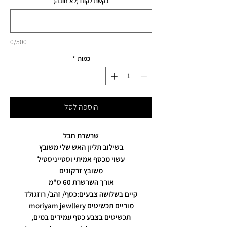
בקשת לקוח (לא חובה)
0/500
כמות
*
הוספה לסל
שרשרת חבל
בשילוב תליון האש שלי משובץ
עשוי מכסף אמיתי וסטייניסטיל
משובץ זרקונים
אורך השרשרת 60 ס"מ
קיים בשלושה צבעים:כסף/ זהב/ רוזגולד
מוריים תכשיטים moriyam jewllery
תכשיטים בצבע כסף עמידים במים,