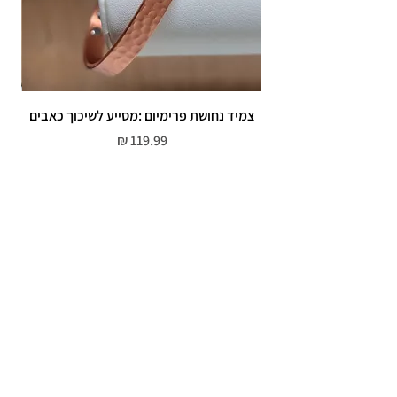
צמיד נחושת פרימיום :מסייע לשיכוך כאבים
מחיר
שירות לקוחות
052-559-7176
moriyaharari@gmail.com