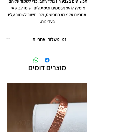
תכשיטים בצבע רוז גולד/זהב: כדי לשמור עליהם,
מומלץ להימנע ממים וכימיקלים. שימו לב שאין
אחריות על צבע התכשיט, ולכן חשוב לשמור עליו
בעדינות.
זמן משלוח ואחריות
זמן משלוח עד 5 ימי עסקים
תכשיטים בציפוי רוזגולד/זהב ,עיצוב אישי,
חריטות אישיות.
מוצרים דומים
תוספת זמן הכנה של 4 ימי עסקים.
אחריות: לשלושה חודשים,
שיבוץ אבנים ,וצבע כסף.
אין אחריות על צבע רוזגולד/זהב ,