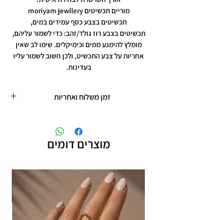
מוריים תכשיטים moriyam jewllery
תכשיטים בצבע כסף עמידים במים,
תכשיטים בצבע רוז גולד/זהב: כדי לשמור עליהם,
מומלץ להימנע ממים וכימיקלים. שימו לב שאין
אחריות על צבע התכשיט, ולכן חשוב לשמור עליו
בעדינות.
זמן משלוח ואחריות
זמן משלוח עד 5 ימי עסקים
תכשיטים בציפוי רוזגולד/זהב ,עיצוב אישי,
חריטות אישיות.
מוצרים דומים
תוספת זמן הכנה של 4 ימי עסקים.
אחריות: לשלושה חודשים,
שיבוץ אבנים ,וצבע כסף.
אין אחריות על צבע רוזגולד/זהב ,