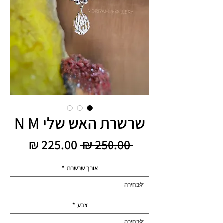
שרשרת האש שלי N M
מחיר
מחיר
 ‏250.00 ‏₪ 
רגיל
מבצע
אורך שרשרת
*
צבע
*