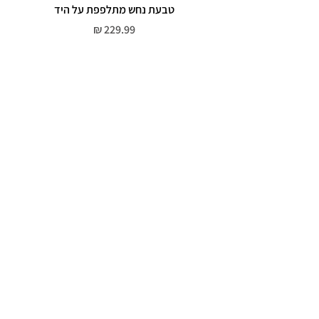
טבעת נחש מתלפפת על היד
צמי
מחיר
שירות לקוחות
052-559-7176
moriyaharari@gmail.com
מדריך מידות
מדיניות פרטיות